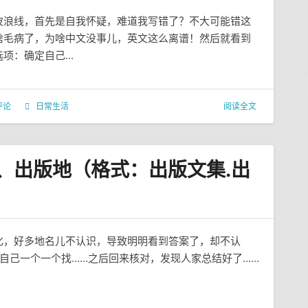
波浪线，首先是自我怀疑，难道我写错了？不大可能错这
啥毛病了，为啥中文没事儿，英文这么离谱！然后就看到
：确定自己...
评论
日常生活
阅读全文
商、出版地（格式：出版文集.出
化，好多地名儿不认识，导致明明看到答案了，却不认
自己一个一个找……之后回来核对，发现人家总结好了……