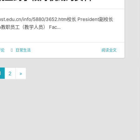
du.cn/info/5880/3652.htm校长 President副校长
an教职员工（教学人员） Fac...
评论
日常生活
阅读全文
1
2
»